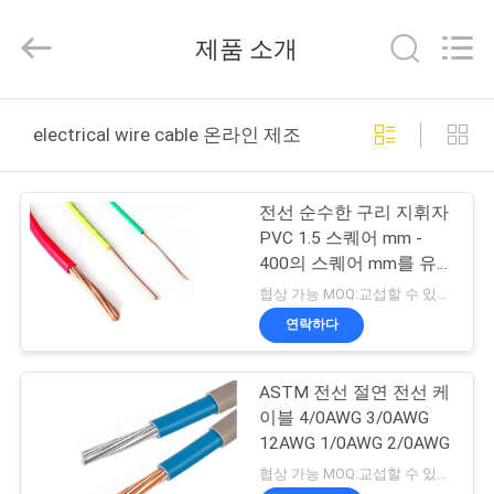
Copyright
©
2016
제품 소개
-
2026
Shanghai
Shenghua
Cable
홈
(Group)
electrical wire cable 온라인 제조
Co.,
Ltd..
All
Rights
제
Reserved.
전선 순수한 구리 지휘자
품
PVC 1.5 스퀘어 mm -
400의 스퀘어 mm를 유
소
숙하십시오
협상 가능 MOQ:교섭할 수 있습니다
개
연락하다
ASTM 전선 절연 전선 케
동
이블 4/0AWG 3/0AWG
영
12AWG 1/0AWG 2/0AWG
협상 가능 MOQ:교섭할 수 있습니다