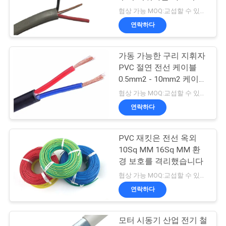
습니다
협상 가능 MOQ:교섭할 수 있습니다
어
연락하다
품
가동 가능한 구리 지휘자
PVC 절연 전선 케이블
질
0.5mm2 - 10mm2 케이블
관
크기 범위
협상 가능 MOQ:교섭할 수 있습니다
연락하다
리
PVC 재킷은 전선 옥외
연
10Sq MM 16Sq MM 환
경 보호를 격리했습니다
락
협상 가능 MOQ:교섭할 수 있습니다
처
연락하다
모터 시동기 산업 전기 철
뉴