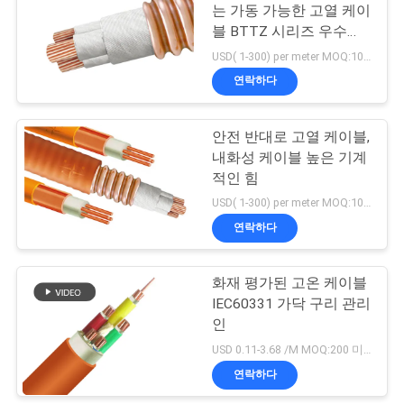
는 가동 가능한 고열 케이
스
블 BTTZ 시리즈 우수한
보호 재산
USD( 1-300) per meter MOQ:1000M
연락하다
BLOG
안전 반대로 고열 케이블,
견
내화성 케이블 높은 기계
적인 힘
적
USD( 1-300) per meter MOQ:1000M
요
연락하다
청
화재 평가된 고온 케이블
IEC60331 가닥 구리 관리
NEWS
인
USD 0.11-3.68 /M MOQ:200 미터
사
연락하다