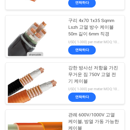
상
연락하다
VR
구리 4x70 1x35 Sqmm
Lszh 고열 방수 케이블
쇼
50m 길이 6mm 직경
USD( 1-300) per meter MOQ:1000M
회
연락하다
사
강한 방사선 저항을 가진
소
무거운 짐 750V 고열 전
기 케이블
개
USD( 1-300) per meter MOQ:1000M
연락하다
공
장
관례 600V/1000V 고열
케이블, 방열 가동 가능한
투
케이블