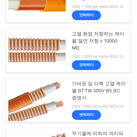
USD( 1-100) per meter MOQ:1000M
어
연락하다
품
고열 화염 저항하는 케이
블 절연 저항 ≥ 10000
질
MΩ
관
USD( 1-200) per meter MOQ:1000M
연락하다
리
가벼운 짐 다핵 고열 케이
연
블 BTTW 500V BS IEC
증명서
락
USD( 1-300) per meter MOQ:1000M
처
연락하다
무기물에 의하여 격리되
뉴