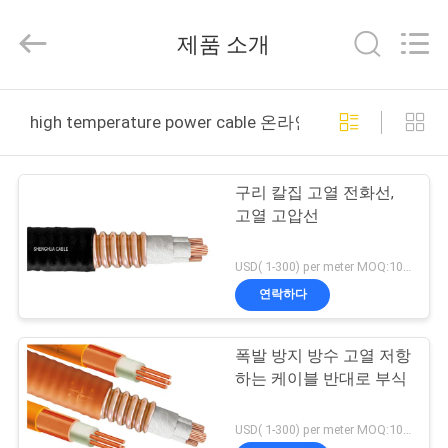
Copyright
©
2016
제품 소개
-
2026
Shanghai
Shenghua
Cable
홈
(Group)
high temperature power cable 온라인 제조
Co.,
Ltd..
All
Rights
제
Reserved.
구리 칼집 고열 전화선,
품
고열 고압선
소
USD( 1-300) per meter MOQ:1000M
개
연락하다
폭발 방지 방수 고열 저항
동
하는 케이블 반대로 부식
영
USD( 1-300) per meter MOQ:1000M