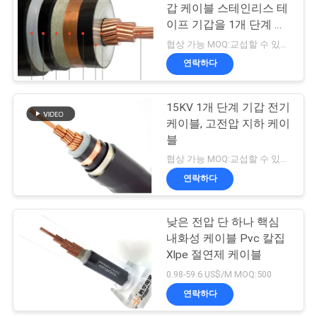
갑 케이블 스테인리스 테
스
이프 기갑을 1개 단계 고
전압 고압선 격리했습니
협상 가능 MOQ:교섭할 수 있습니다
다
연락하다
BLOG
15KV 1개 단계 기갑 전기
견
케이블, 고전압 지하 케이
블
적
협상 가능 MOQ:교섭할 수 있습니다
요
연락하다
청
낮은 전압 단 하나 핵심
내화성 케이블 Pvc 칼집
NEWS
Xlpe 절연제 케이블
0.98-59.6 US$/M MOQ:500
사
연락하다