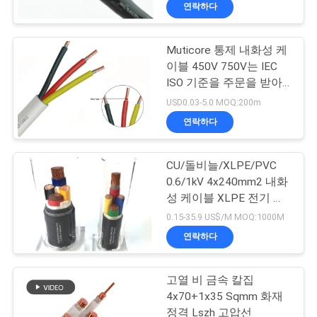
상
연락하다
VR
Muticore 통제 내화성 케
이블 450V 750V는 IEC
쇼
ISO 기준을 주문을 받아
서 만들었습니다
USD0.03-5.0 MOQ:200m
회
연락하다
사
CU/돌비늘/XLPE/PVC
소
0.6/1kV 4x240mm2 내화
성 케이블 XLPE 전기 고
개
압선
0.15-35.9 US$/M MOQ:1000M
연락하다
공
장
고열 비 금속 칼집
4x70+1x35 Sqmm 화재
투
정격 Lszh 고압선