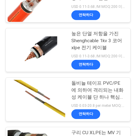
USD 0.11-3.68 /M MOQ:200 미터
어
연락하다
품
높은 단열 저항을 가진
Shenghcable 1kv 3 코어
질
xlpe 전기 케이블
관
USD 0.11-3.68 /M MOQ:200 미터
연락하다
리
돌비늘 테이프 PVC/PE
연
에 의하여 격리되는 내화
성 케이블 단 하나 핵심
락
IEC60332 내화성 케이블
USD 0.03-20.8 per meter MOQ:5000M
처
연락하다
구리 CU XLPE는 MV 기
뉴