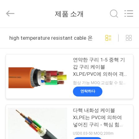
Copyright
©
2016
제품 소개
-
2026
Shanghai
Shenghua
Cable
홈
(Group)
high temperature resistant cable 온라인 제조
Co.,
Ltd..
All
Rights
제
Reserved.
연약한 구리 1-5 중핵 기
품
갑 구리 케이블
XLPE/PVC에 의하여 격
소
리되는 철강선 기갑 내화
협상 가능 MOQ:교섭할 수 있습니다
성 케이블
개
연락하다
다핵 내화성 케이블
동
XLPE는 PVC에 의하여
영
넣어진 구리 - 핵심 힘을
격리했습니다
USD0.03-50 MOQ:200m