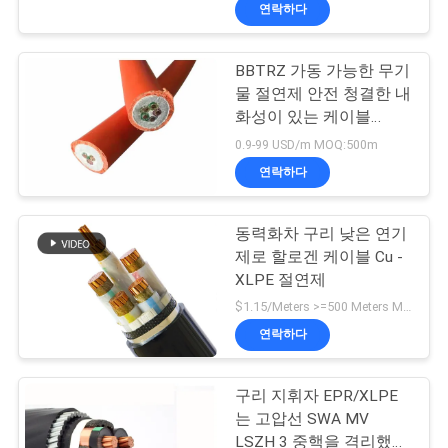
상
연락하다
VR
BBTRZ 가동 가능한 무기
물 절연제 안전 청결한 내
쇼
화성이 있는 케이블
LSZH 고압선
0.9-99 USD/m MOQ:500m
회
연락하다
사
동력화차 구리 낮은 연기
소
제로 할로겐 케이블 Cu -
XLPE 절연제
개
$1.15/Meters >=500 Meters MOQ:500 미터
연락하다
공
장
구리 지휘자 EPR/XLPE
는 고압선 SWA MV
투
LSZH 3 중핵을 격리했습