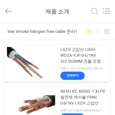
Copyright
©
2016
제품 소개
-
2026
Shanghai
Shenghua
Cable
홈
(Group)
low smoke halogen free cable 온라인 제조
Co.,
Ltd..
All
Rights
제
Reserved.
LSZH 고압선 LSOH
품
WDZA-YJY-0.6/1KV
3x2.5SQMM 건물 조명
소
시설
USD 0.12-2.97/M MOQ:300 m
개
연락하다
N2XH IEC 60502-1 XLPE
동
절연제 케이블 FRNC
영
0.6/1kV LSZH 고압선 낮
은 Corrosivity
US$1.0~120per meter MOQ:1000Meters