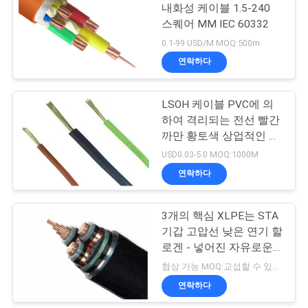
내화성 케이블 1.5-240
스
스퀘어 MM IEC 60332
0.1-99 USD/M MOQ:500m
연락하다
BLOG
LSOH 케이블 PVC에 의
견
하여 격리되는 전선 빨간
까만 황토색 상업적인 색
적
깔
USD0.03-5.0 MOQ:1000M
요
연락하다
청
3개의 핵심 XLPE는 STA
기갑 고압선 낮은 연기 할
NEWS
로겐 - 넣어진 자유로운
방연제 Polyolefin를 격리
협상 가능 MOQ:교섭할 수 있습니다
했습니다
사
연락하다