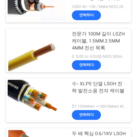
니다
US$0.42~150 / Meter MOQ:200 미터
어
연락하다
품
전문가 100M 길이 LSZH
케이블, 1.5MM 2.5MM
질
4MM 전선 목록
관
0.1USD to 5.0USD MOQ:500m
연락하다
리
수- XLPE 단열 LSOH 전
연
력 발전소용 전자 케이블
락
$1.15/Meters >=500 Meters MOQ:500 미터
처
연락하다
두 배 핵심 0.6/1KV LSOH
뉴