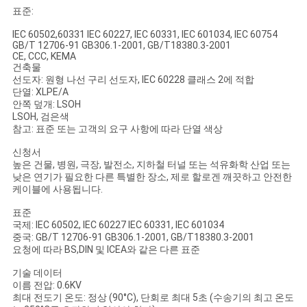
표준:
IEC 60502,60331 IEC 60227, IEC 60331, IEC 601034, IEC 60754
GB/T 12706-91 GB306.1-2001, GB/T18380.3-2001
CE, CCC, KEMA
건축물
선도자: 원형 나선 구리 선도자, IEC 60228 클래스 2에 적합
단열: XLPE/A
안쪽 덮개: LSOH
LSOH, 검은색
참고: 표준 또는 고객의 요구 사항에 따라 단열 색상
신청서
높은 건물, 병원, 극장, 발전소, 지하철 터널 또는 석유화학 산업 또는
낮은 연기가 필요한 다른 특별한 장소, 제로 할로겐 깨끗하고 안전한
케이블에 사용됩니다.
표준
국제: IEC 60502, IEC 60227 IEC 60331, IEC 601034
중국: GB/T 12706-91 GB306.1-2001, GB/T18380.3-2001
요청에 따라 BS,DIN 및 ICEA와 같은 다른 표준
기술 데이터
이름 전압: 0.6KV
최대 전도기 온도: 정상 (90°C), 단회로 최대 5초 (수송기의 최고 온도