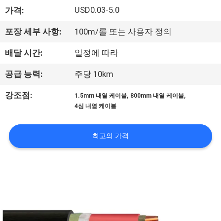
상
USD0.03-5.0
가격:
VR
포장 세부 사항:
100m/롤 또는 사용자 정의
쇼
배달 시간:
일정에 따라
공급 능력:
주당 10km
회
,
,
강조점:
1.5mm 내열 케이블
800mm 내열 케이블
사
4심 내열 케이블
소
최고의 가격
개
공
장
투