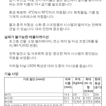
굽기 유연성: 다중 코어 케이블은 좁은 공간에서 설치를 용이하게
하는 외부 지름의 15 × 굽기를 필요로합니다.
개
환경 복원력: -0°C에서 90°C까지 작동합니다. 화학물질, 기름 및
기계적 스트레스에 저항합니다.
인
물과 충격 저항성: 소화 중 스프링클러 시스템과 떨어지는 잔해에
정
견딜 수 있습니다. 대피 안전에 중요합니다.
보
실패가 불가능한 애플리케이션
초고층 건물: 소방 엘리베이터, 연소 제어 및 비상 조명 (예를 들
보
어, NH-YJV32 변종)
전력 발전소 및 석유화학 공장: 중요한 제어 시스템의 중단없는
호
작동을 보장합니다.
정
지하철 터널: LSOH 특성은 대피 도중의 가시성을 돕습니다.
책
기술 사양
가로 절단 (mm2)
외부
무게
최대
현재
(kg/km)
지름
DC 저
등급
(mm)
항
(공기)
(Ω/km)
4x15
14.4
241
12.1
20A
4×120
52.5
5,374
0.153
285A
4×240
73.1
10,569
0.0754
440A
전체 사양에는 PVC/LSZH 껍질 옵션과 함께 35