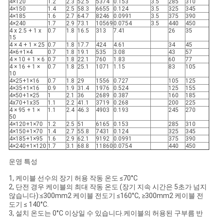
4×120
1.2
2.3
52.5
5374
0.153
3.5
285
310
4×150
1.4
2.5
58.3
6655
0.124
3.5
325
345
4×185
1.6
2.7
64.7
8246
0.0991
3.5
375
390
4×240
1.7
2.9
73.1
10569
0.0754
3.5
440
450
4 x 2.5 + 1 x
0.7
1.8
16.5
313
7.41
26
35
15
4 × 4 + 1 × 25
0.7
1.8
17.7
424
4.61
34
45
4×6+1×4
0.7
1.8
19.1
535
3.08
43
57
4 × 10 + 1 × 6
0.7
1.8
22.1
760
1.83
60
77
4 × 16 + 1 ×
0.7
1.8
25.1
1071
1.15
83
105
10
4×25+1×16
0.7
1.8
29
1556
0.727
105
125
4×35+1×16
0.9
1.9
31.4
1976
0.524
125
155
4×50+1×25
1
2.1
36
2689
0.387
160
185
4x70+1x35
1.1
2.2
41.1
3719
0.268
200
225
4 × 95 + 1 ×
1.1
2.4
46.3
4903
0.193
245
270
50
4×120+1×70
1.2
2.5
51
6165
0.153
285
310
4×150+1×70
1.4
2.7
55.8
7431
0.124
325
345
4×185+1×95
1.6
2.9
62.1
9192
0.0991
375
390
4×240+1×120
1.7
3.1
68.8
11860
0.0754
440
450
운영 특성
1, 케이블 선수의 장기 허용 작동 온도 ≤70°C
2, 단전 경우 케이블의 최대 작동 온도 (장기 지속 시간은 5초가 넘지
않습니다):≤300mm2 케이블 전도기 ≤160°C, ≥300mm2 케이블 전
도기 ≤ 140°C.
3, 설치 온도는 0°C 이상일 수 있습니다.케이블의 허용된 구부름 반