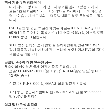
핵심 기술: 3층 방화 방어
미카 테이프 방화벽: 구리 선도자 주위를 감싸고 있는 미카 테이
스
프는 5초 단회로에서 250°C, 장기화 된 화재에서 750°C 이상 견
딜 수 있습니다.선도자의 노출을 방지하고 회로 무결성을 보장합
니다.
BLOG
LSOH 단열 및 껍질: 하로겐이 없는 재료는 IEC 61034-2 및 IEC
60754-1을 준수하여 독성 가스 배출 (HCl <0.5%) 및 연소 밀도를
(> 60% 광전도) 줄입니다.
견
XLPE 열성 안정성: 교차 결합 된 폴리에틸렌 단열은 90 ° C에서
적
장기 작동을 가능하게하며 전기 분해에 저항하면서 PVC의 70 ° C
제한을 능가합니다.
요
글로벌 준수에 대한 인증된 성능
첸후아의 케이블은 국제 안전 기준을 초과합니다.
청
표준: IEC 60502, 60331 (불 저항성), 61034 (흡연 밀도) 및 GB/T
12706 (중국)
인증: CE, RoHS, CCC 및 KEMA에 의해 검증된 신뢰성
NEWS
화재 등급: 응급시스템에 대한 ZA/ZB/ZC/ZD급 불 retardance
및 950°C 불 저항성
SITEMAP
설치 및 내구성 최적화