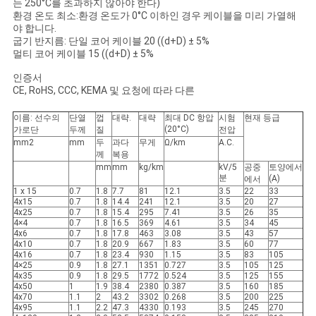
는 250°C를 초과하지 않아야 한다)
환경 온도 최소:환경 온도가 0°C 이하인 경우 케이블을 미리 가열해
야 합니다.
굽기 반지름: 단일 코어 케이블 20 ((d+D) ± 5%
멀티 코어 케이블 15 ((d+D) ± 5%
인증서
CE, RoHS, CCC, KEMA 및 요청에 따라 다른
이름: 선수의
단열
껍
대략.
대략
최대 DC 항압
시험
현재 등급
(20°C)
가로단
두께
질
전압
mm2
mm
두
과다
무게
Ω/km
A.C.
께
복용
mm
mm
kg/km
kV/5
공중
토양에서
분
(A)
에서
1 x 15
0.7
1.8
7.7
81
12.1
3.5
22
33
4x15
0.7
1.8
14.4
241
12.1
3.5
20
27
4x25
0.7
1.8
15.4
295
7.41
3.5
26
35
4×4
0.7
1.8
16.5
369
4.61
3.5
34
45
4x6
0.7
1.8
17.8
463
3.08
3.5
43
57
4x10
0.7
1.8
20.9
667
1.83
3.5
60
77
4x16
0.7
1.8
23.4
930
1.15
3.5
83
105
4×25
0.9
1.8
27.1
1351
0.727
3.5
105
125
4x35
0.9
1.8
29.5
1772
0.524
3.5
125
155
4x50
1
1.9
38.4
2380
0.387
3.5
160
185
4x70
1.1
2
43.2
3302
0.268
3.5
200
225
4x95
1.1
2.2
47.3
4330
0.193
3.5
245
270