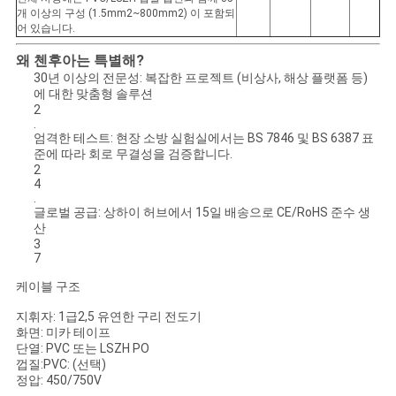
개 이상의 구성 (1.5mm2~800mm2) 이 포함되
어 있습니다.
왜 첸후아는 특별해?
30년 이상의 전문성: 복잡한 프로젝트 (비상사, 해상 플랫폼 등)
에 대한 맞춤형 솔루션
2
.
엄격한 테스트: 현장 소방 실험실에서는 BS 7846 및 BS 6387 표
준에 따라 회로 무결성을 검증합니다.
2
4
.
글로벌 공급: 상하이 허브에서 15일 배송으로 CE/RoHS 준수 생
산
3
7
케이블 구조
지휘자: 1급2,5 유연한 구리 전도기
화면: 미카 테이프
단열: PVC 또는 LSZH PO
껍질:PVC: (선택)
정압: 450/750V