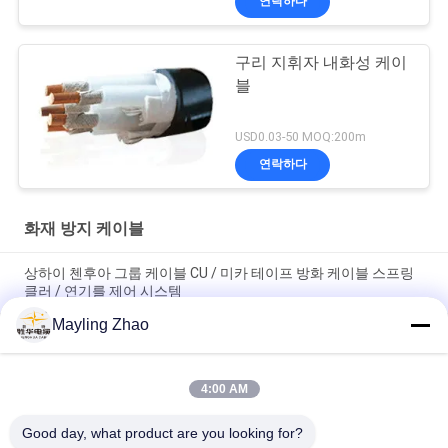
연락하다
구리 지휘자 내화성 케이
블
USD0.03-50 MOQ:200m
연락하다
화재 방지 케이블
상하이 첸후아 그룹 케이블 CU / 미카 테이프 방화 케이블 스프링
클러 / 연기를 제어 시스템
Mayling Zhao
신화 그룹 전력 케이블 NYY NYCY 전기 방화력 케이블 건물 / 집 배
선
4:00 AM
상하이 셩화 전력 케이블 전기 FRC 4 코어 내열 케이블 1.5mm -
800mm 90℃ 온도
Good day, what product are you looking for?