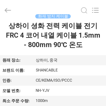
Copyright
©
2016
-
2026
화재 방지 케이블
Shanghai
Shenghua
Cable
상하이 셩화 전력 케이블 전기
홈
(Group)
Co.,
Ltd..
FRC 4 코어 내열 케이블 1.5mm
All
Rights
제
Reserved.
- 800mm 90℃ 온도
품
소
원래 장소:
상하이, 중국
개
SHANCABLE
브랜드 이름:
CE/KEMA/ISO/PCCC
인증:
동
NH-YJV
모델 번호:
영
1000m
최소 주문 수량: