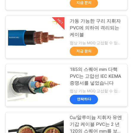
상
지금 문의
VR
HOT
가동 가능한 구리 지휘자
203
PVC에 의하여 격리되는
쇼
케이블
pvc 절연 전선
협상 가능 MOQ:교섭할 수 있습니다
회
지금 문의
사
185의 스퀘어 mm 다핵
소
PVC는 고압선 IEC KEMA
증명서를 넣었습니다
개
197
협상 가능 MOQ:교섭할 수 있습니다
연락하다
전기 케이블 와이어
공
장
Cu/알루미늄 지휘자 유엔
기갑 케이블 PVC는 2 년
투
120의 스퀘어 mm를 보