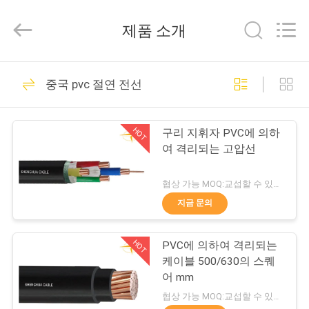
Copyright
©
2016
제품 소개
-
2026
Shanghai
Shenghua
Cable
홈
306
(Group)
중국 pvc 절연 전선
Co.,
xlpe 절연 전원 케이
Ltd..
All
Rights
제
Reserved.
블
HOT
구리 지휘자 PVC에 의하
품
여 격리되는 고압선
소
협상 가능 MOQ:교섭할 수 있습니다
개
지금 문의
244
HOT
PVC에 의하여 격리되는
동
기갑 전기 케이블
케이블 500/630의 스퀘
영
어 mm
협상 가능 MOQ:교섭할 수 있습니다