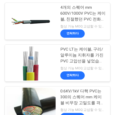
이
4개의 스퀘어 mm
95
트
600V/1000V PVC는 케이
고무에 의하여 넣어
블, 친절했던 PVC 전화선
맵
Eco를 격리했습니다
협상 가능 MOQ:교섭할 수 있습니다
지는 케이블
연락하다
개
PVC LT는 케이블, 구리/
인
알루미늄 지휘자를 가진
PVC 고압선을 넣었습니
정
76
다
협상 가능 MOQ:교섭할 수 있습니다
보
연락하다
제어 케이블
보
0.6KV/1kV 다핵 PVC는
호
300의 스퀘어 mm 케이
정
블 비무장 고밀도를 격리
했습니다
협상 가능 MOQ:교섭할 수 있습니다
책