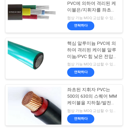
PVC에 의하여 격리된 케
스
이블은/지휘자를 좌초시
90
켰습니다
협상 가능 MOQ:교섭할 수 있습니다
연락하다
BLOG
벌거벗은 지휘자
핵심 알루미늄 PVC에 의
견
하여 격리된 케이블 알루
미늄/PVC 힘 낮은 전압
적
을 골라내십시오
협상 가능 MOQ:교섭할 수 있습니다
요
연락하다
92
청
공중선에 의하여 묶
좌초된 지휘자 PVC는
500의 630의 스퀘어 MM
이는 케이블
NEWS
케이블을 지하철/발전소
를 위한 격리했습니다
협상 가능 MOQ:교섭할 수 있습니다
사
연락하다