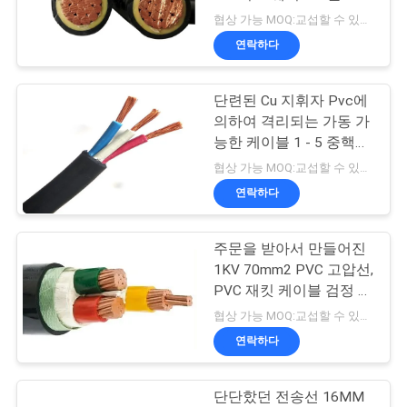
장 격리했습니다
협상 가능 MOQ:교섭할 수 있습니다
어
연락하다
140
낮은 연기 0의 할로
품
단련된 Cu 지휘자 Pvc에
의하여 격리되는 가동 가
질
겐 케이블
능한 케이블 1 - 5 중핵
관
VVR ZR-VVR
협상 가능 MOQ:교섭할 수 있습니다
연락하다
리
주문을 받아서 만들어진
108
연
1KV 70mm2 PVC 고압선,
PVC 재킷 케이블 검정 칼
락
화재 방지 케이블
집 색깔
협상 가능 MOQ:교섭할 수 있습니다
처
연락하다
단단핬던 전송선 16MM
뉴