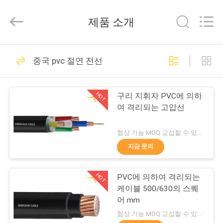
Copyright
©
2016
제품 소개
-
2026
Shanghai
Shenghua
Cable
홈
306
(Group)
중국 pvc 절연 전선
Co.,
xlpe 절연 전원 케이
Ltd..
All
Rights
제
Reserved.
블
HOT
구리 지휘자 PVC에 의하
품
여 격리되는 고압선
소
협상 가능 MOQ:교섭할 수 있습니다
개
지금 문의
244
HOT
PVC에 의하여 격리되는
동
기갑 전기 케이블
케이블 500/630의 스퀘
영
어 mm
협상 가능 MOQ:교섭할 수 있습니다