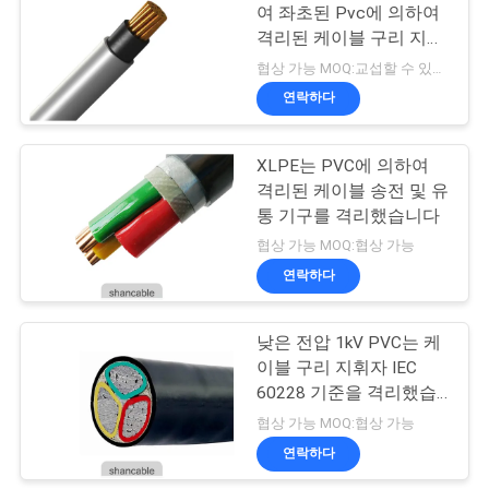
여 좌초된 Pvc에 의하여
스
격리된 케이블 구리 지휘
90
자 1.0를 골라내십시오
협상 가능 MOQ:교섭할 수 있습니다
연락하다
BLOG
벌거벗은 지휘자
XLPE는 PVC에 의하여
견
격리된 케이블 송전 및 유
통 기구를 격리했습니다
적
협상 가능 MOQ:협상 가능
요
연락하다
92
청
공중선에 의하여 묶
낮은 전압 1kV PVC는 케
이블 구리 지휘자 IEC
이는 케이블
NEWS
60228 기준을 격리했습
니다
협상 가능 MOQ:협상 가능
사
연락하다