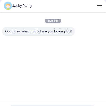
26
Jacky Yang
보호된 계기 케이블
1:25 PM
Good day, what product are you looking for?
모든
Xlpe 절연 전원 케이
25
기갑 전기 케이블
블
높은 온도 케이블
Pvc 절연 전선
전기 케이블 와이어
낮은 연기 0의 할로
화재 방지 케이블
겐 케이블
공중선에 의하여 묶
벌거벗은 지휘자
이는 케이블
16