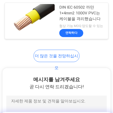
이
DIN IEC 60502 까만
95
트
1×4mm2 1000V PVC는
고무에 의하여 넣어
케이블을 격리했습니다
맵
협상 가능 MOQ:양도할 수 있는
지는 케이블
연락하다
개
인
더 많은 것을 전망하십시
정
76
오
보
제어 케이블
메시지를 남겨주세요
보
곧 다시 연락 드리겠습니다!
호
정
책