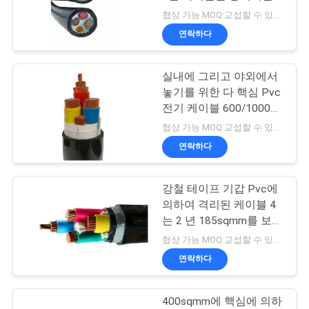
뺍니다
협상 가능 MOQ:교섭할 수 있습니다
어
연락하다
140
낮은 연기 0의 할로
품
실내에 그리고 야외에서
놓기를 위한 다 핵심 Pvc
질
겐 케이블
전기 케이블 600/1000의
관
V 방연제 케이블
협상 가능 MOQ:교섭할 수 있습니다
연락하다
리
강철 테이프 기갑 Pvc에
108
연
의하여 격리된 케이블 4
는 2 년 185sqmm를 보장
락
화재 방지 케이블
응어리를 뺍니다
협상 가능 MOQ:교섭할 수 있습니다
처
연락하다
400sqmm에 핵심에 의하
뉴