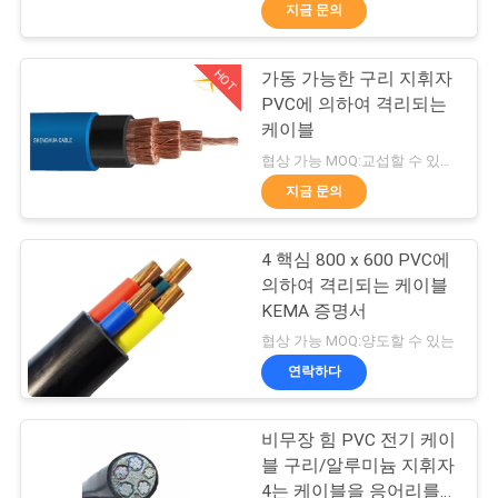
상
지금 문의
VR
HOT
가동 가능한 구리 지휘자
203
PVC에 의하여 격리되는
쇼
케이블
pvc 절연 전선
협상 가능 MOQ:교섭할 수 있습니다
회
지금 문의
사
4 핵심 800 x 600 PVC에
소
의하여 격리되는 케이블
KEMA 증명서
개
197
협상 가능 MOQ:양도할 수 있는
연락하다
전기 케이블 와이어
공
장
비무장 힘 PVC 전기 케이
블 구리/알루미늄 지휘자
투
4는 케이블을 응어리를