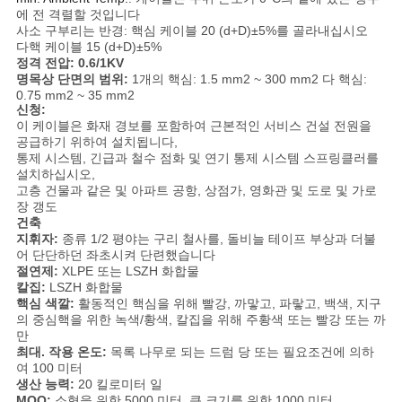
에 전 격렬할 것입니다
스
사소 구부리는 반경: 핵심 케이블 20 (d+D)±5%를 골라내십시오
다핵 케이블 15 (d+D)±5%
정격 전압: 0.6/1KV
명목상 단면의 범위:
1개의 핵심: 1.5 mm2 ~ 300 mm2 다 핵심:
BLOG
0.75 mm2 ~ 35 mm2
신청:
이 케이블은 화재 경보를 포함하여 근본적인 서비스 건설 전원을
공급하기 위하여 설치됩니다,
견
통제 시스템, 긴급과 철수 점화 및 연기 통제 시스템 스프링클러를
설치하십시오,
적
고층 건물과 같은 및 아파트 공항, 상점가, 영화관 및 도로 및 가로
장 갱도
요
건축
지휘자:
종류 1/2 평야는 구리 철사를, 돌비늘 테이프 부상과 더불
청
어 단단하던 좌초시켜 단련했습니다
절연제:
XLPE 또는 LSZH 화합물
칼집:
LSZH 화합물
핵심 색깔:
활동적인 핵심을 위해 빨강, 까맣고, 파랗고, 백색, 지구
NEWS
의 중심핵을 위한 녹색/황색, 칼집을 위해 주황색 또는 빨강 또는 까
만
최대. 작용 온도:
목록 나무로 되는 드럼 당 또는 필요조건에 의하
여 100 미터
사
생산 능력:
20 킬로미터 일
MOQ:
소형을 위한 5000 미터, 큰 크기를 위한 1000 미터