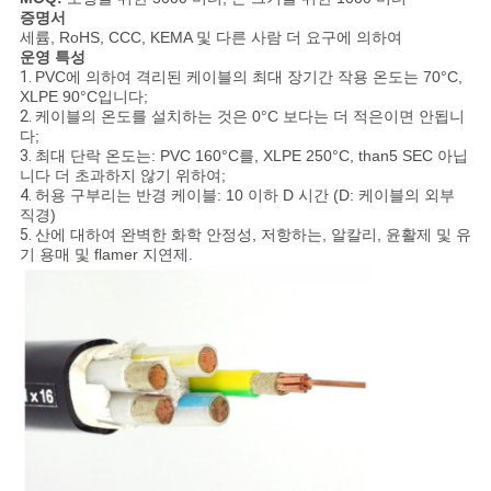
이
증명서
세륨, RoHS, CCC, KEMA 및 다른 사람 더 요구에 의하여
트
운영 특성
1.
PVC에 의하여 격리된 케이블의 최대 장기간 작용 온도는 70°C,
맵
XLPE 90°C입니다;
2.
케이블의 온도를 설치하는 것은 0°C 보다는 더 적은이면 안됩니
다;
3.
최대 단락 온도는: PVC 160°C를, XLPE 250°C, than5 SEC 아닙
개
니다 더 초과하지 않기 위하여;
4.
허용 구부리는 반경 케이블: 10 이하 D 시간 (D: 케이블의 외부
직경)
인
5.
산에 대하여 완벽한 화학 안정성, 저항하는, 알칼리, 윤활제 및 유
기 용매 및 flamer 지연제.
정
보
보
호
정
책