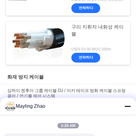
연락하다
구리 지휘자 내화성 케이
블
USD0.03-50 MOQ:200m
연락하다
화재 방지 케이블
상하이 첸후아 그룹 케이블 CU / 미카 테이프 방화 케이블 스프링
클러 / 연기를 제어 시스템
Mayling Zhao
신화 그룹 전력 케이블 NYY NYCY 전기 방화력 케이블 건물 / 집 배
선
2:28 AM
상하이 셩화 전력 케이블 전기 FRC 4 코어 내열 케이블 1.5mm -
800mm 90℃ 온도