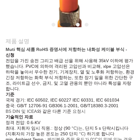
어
품
제품 설명
질
Muti 핵심 세륨 RoHS 증명서에 저항하는 내화성 케이블 부식 -
신청
관
전압을 가진 송전 그리고 배급 선을 위해 사용해 35kV 이하에 평가
했습니다. PVC에 의하여 격리된 고압선과 비교해, xlpe 고압선은
리
하락을 놓아서 우수한 전기, 기계장치, 열 및 노후화 저항하는, 환경
긴장 저항하는 화학 부식 저항하는, 또한 장기 일을 위한 간단한 구
조, 라이트급 선수, 금지, 및 고열 관용의 뿐만 아니라 특성을 자랑
합니다.
연
기준
국제 경기: IEC 60502, IEC 60227 IEC 60331, IEC 601034
락
중국: GB/T 12706-91 GB306.1-2001, GB/T18380.3-2001
BS DIN 및 ICEA
와 같은 다른 기준
요청시
처
기술적인 자료
정격 전압: 0.6-KV
최대. 지휘자 임시 직원.: 정상 (90
°C)는
, 단지 5 s 단락시킵니다
(지휘자의 가장 높은 온도는 250 단지
°C)
하기로 합니다
뉴
min.
Ambient Temp.
: 케이블은 주위 온도가 0°C의 밑에 있는 경우