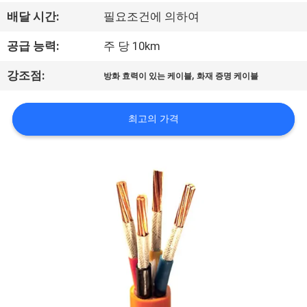
상
배달 시간:
필요조건에 의하여
VR
공급 능력:
주 당 10km
쇼
,
강조점:
방화 효력이 있는 케이블
화재 증명 케이블
회
최고의 가격
사
소
개
공
장
투