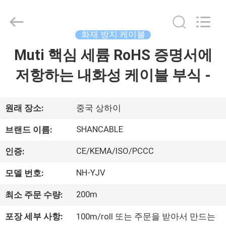
Copyright
©
2016
-
2026
화재 방지 케이블
Shanghai
Shenghua
Cable
Muti 핵심 세륨 RoHS 증명서에
홈
(Group)
Co.,
Ltd..
저항하는 내화성 케이블 부식 -
All
Rights
제
Reserved.
품
원래 장소:
중국 상하이
소
SHANCABLE
브랜드 이름:
개
CE/KEMA/ISO/PCCC
인증:
NH-YJV
모델 번호:
동
200m
최소 주문 수량:
영
포장 세부 사항:
100m/roll 또는 주문을 받아서 만드는