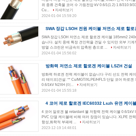
위 종류 건축물 코어 수 가등전압 kV 0.6/1(1.2) 1.8/310.9
Cu...
자세히보기
2024-01-04 15:59:20
SWA 장갑 LSOH 전원 케이블 저연소 제로 할로
SWA 장갑 LSOH 저연소 제로 할로겐 케이블 185mm2 24
습니다. 설치 중에 특정 견인력을 견딜 수 있지만 외부 기
방열 스크린은 비금속의 압축된 층으로 ...
자세히보기
2024-01-04 15:56:02
방화력 저연소 제로 할로겐 케이블 LSZH 건설
방화력 하로겐 전력 케이블이 없습니다 구리 선도 전력 케이블 등급 
리 테이프)건설: ** Cu/MGT/XLPE/HFLS 단일 코어 하
0.6/1kV N2XH (미...
자세히보기
2024-01-04 15:55:18
4 코어 제로 할로겐 IEC60332 Lszh 유연 케
4 코어 알로겐 불 retardant 불 저항력 전력 케이블 0.6/1k
PVC 단열 케이블에 비해 여러 장점이 있습니다. XLPE 전력
항성,화학적 부패에 ...
자세히보기
2023-12-19 14:48:01