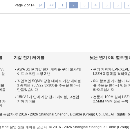
Page 2 of 14
|<
<<
1
2
3
4
5
6
7
블
기갑 전기 케이블
낮은 연기 0의 할로겐
V /
AWA SSTA 기갑 전기 케이블 구리 철사/테
구리 지휘자 EPR/XLPE
 알
이프 스크린 보장 2 년
LSZH 3 중핵을 격리
직업적인 SQMM 강철 테이프 기갑 케이블
0의 할로겐 케이블이 4개의
이블
3 중핵은 YJLV22 3x300를 주문을 받아서
를 주문을 받아서 만든 
세륨
만들었습니다
타오르십시오
15KV 1개 단계 기갑 전기 케이블, 고전압
전문가 100M 길이 LSZH
을 가
지하 케이블
2.5MM 4MM 전선 목록
 케
 © 2016 - 2026 Shanghai Shenghua Cable (Group) Co., Ltd.. All Rights Re
 xlpe 절연 전원 케이블 공급자.
© 2016 - 2026 Shanghai Shenghua Cable (Group) Co