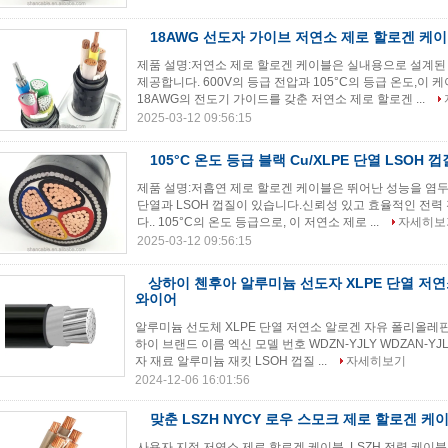
18AWG 선도자 가이브 저연소 제로 할로겐 케
제품 설명:저연소 제로 할로겐 케이블은 실내용으로 설계된
제공합니다. 600V의 등급 전압과 105°C의 등급 온도,이
18AWG의 전도기 가이드를 갖춘 저연소 제로 할로겐 ...
2025-03-12 09:56:15
105°C 온도 등급 블랙 Cu/XLPE 단열 LSOH 
제품 설명:저흡연 제로 할로겐 케이블은 뛰어난 성능을 염두에
단열과 LSOH 껍질이 있습니다.신뢰성 있고 효율적인 전
다.. 105°C의 온도 등급으로, 이 저연소 제로 ...
자세히보
2025-03-12 09:56:15
상하이 첸후아 알루미늄 선도자 XLPE 단열 저
와이어
알루미늄 선도체 XLPE 단열 저연소 알로겐 자유 폴리올레핀
하이 브랜드 이름 엑신 모델 번호 WDZN-YJLY WDZAN-YJ
자 재료 알루미늄 재킷 LSOH 껍질 ...
자세히보기
2024-12-06 16:01:56
맞춘 LSZH NYCY 로우 스모크 제로 할로겐 케
사용자 지정 저연소 제로 할로겐 케이블, LSZH 전력 케이블 NY