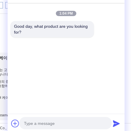
8
9
10
>>
>|
1:04 PM
Good day, what product are you looking 
for?
 케이블
연락처
는 고압선 SWA MV
연락처
했습니다
견적 요청
 중핵 0.6KV/1KV
E-Mail
저항하는 낮은 연기를
모바일 사이트
 케이블, 1.5MM
served.
., Ltd.. All Rights Reserved.