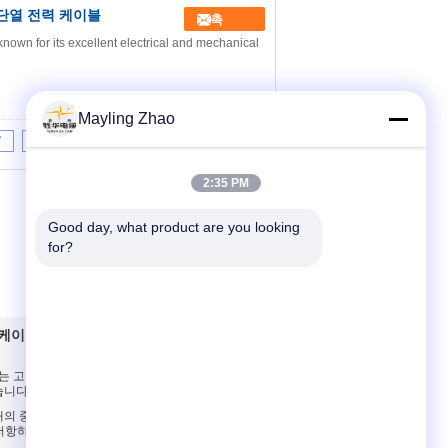
E 단열 전력 케이블
접촉
nown for its excellent electrical and mechanical
Mayling Zhao
7
8
9
10
>>
>|
2:35 PM
Good day, what product are you looking 
for?
 케이블
연락처
는 고압선 SWA MV
연락처
했습니다
견적 요청
 중핵 0.6KV/1KV
E-Mail
저항하는 낮은 연기를