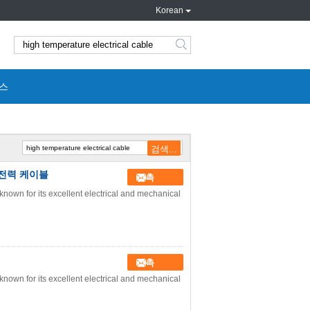
Korean
search
스
업 전력 케이블
접촉
nown for its excellent electrical and mechanical
접촉
nown for its excellent electrical and mechanical