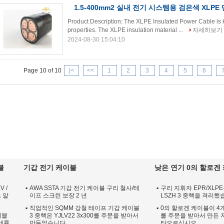
1.5-400mm2 실내 전기 시스템용 검은색 XLP
Product Description: The XLPE Insulated Power Cable is k
properties. The XLPE insulation material ...
자세히보기
2024-08-30 15:04:10
Page 10 of 10
|<
<<
1
2
3
4
5
6
블
기갑 전기 케이블
낮은 연기 0의 할로겐
V /
AWA SSTA 기갑 전기 케이블 구리 철사/테
구리 지휘자 EPR/XLPE
 알
이프 스크린 보장 2 년
LSZH 3 중핵을 격리
직업적인 SQMM 강철 테이프 기갑 케이블
0의 할로겐 케이블이 4개의
이블
3 중핵은 YJLV22 3x300를 주문을 받아서
를 주문을 받아서 만든 
세륨
만들었습니다
타오르십시오