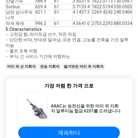
산딸기속
586.9
61
3.50
31.5
1622.0
173.13
0.0567
Sorbus
659.4
61
3.71
33.4
1822.5
194.53
0.0505
남양 삼나무속
821.1
61
4.14
37.3
2269.4
242.24
0.0406
나무
적색 목재
996.2
61
4.56
41.0
2753.2
293.88
0.0334
5.Characteristics
-- 고전압 힘, 라이트급 선수, 작은 처짐
-- 단단한 바닥, 반대로 밀어남, 쉬운 연결, 고능률 건축을 가진 알루
미늄
-- 좋은 포복 저항
-- 부식, 긴 서비스 기간에 저항하는
머리 위 선 지휘자
전송 지휘자
벌거벗은 머리 위 지휘자
가장 저렴 한 가격 으로
AAAC는 송전선을 위한 머리 위 지휘
자 알루미늄 합금 6201를 드러냅니다
계속하다