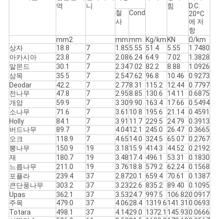
이
역
니
힘
D.C.
철
Cond
20ºC
사
에 저
트
항
mm2
mm
mm
Kg/km
KN
Ω/km
맵
상자
18.8
7
1.85
5.55
51.4
5.55
1.7480
아카시아
23.8
7
2.08
6.24
64.9
7.02
1.3828
알몬드
30.1
7
2.34
7.02
82.2
8.88
1.0926
삼목
35.5
7
2.54
7.62
96.8
10.46
0.9273
개
Deodar
42.2
7
2.77
8.31
115.2
12.44
0.7797
전나무
47.8
7
2.95
8.85
130.6
14.11
0.6875
인
개암
59.9
7
3.30
9.90
163.4
17.66
0.5494
소나무
71.6
7
3.61
10.8
195.6
21.14
0.4591
정
Holly
84.1
7
3.91
11.7
229.5
24.79
0.3913
버드나무
89.7
7
4.04
12.1
245.0
26.47
0.3665
보
오크
118.9
7
4.65
14.0
324.5
65.07
0.2767
뽕나무
150.9
19
3.18
15.9
414.3
44.52
0.2192
보
재
180.7
19
3.48
17.4
496.1
53.31
0.1830
느릅나무
211.0
19
3.76
18.8
579.2
62.24
0.1568
호
포플라
239.4
37
2.87
20.1
659.4
70.61
0.1387
큰단풍나무
303.2
37
3.23
22.6
835.2
89.40
0.1095
정
Upas
362.1
37
3.53
24.7
997.5
106.82
0.0917
주목
479.0
37
4.06
28.4
1319.6
141.31
0.0693
Totara
498.1
37
4.14
29.0
1372.1
145.93
0.0666
책