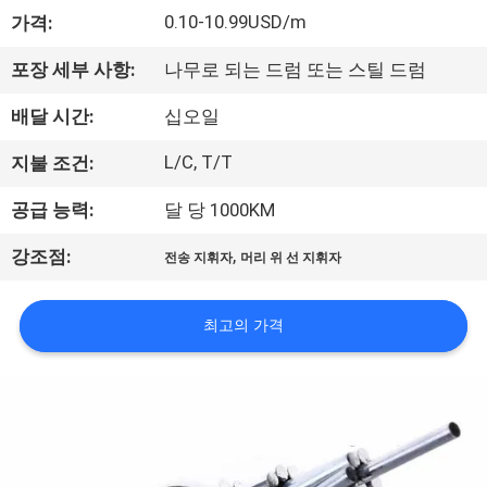
상
0.10-10.99USD/m
가격:
VR
포장 세부 사항:
나무로 되는 드럼 또는 스틸 드럼
쇼
배달 시간:
십오일
L/C, T/T
지불 조건:
회
공급 능력:
달 당 1000KM
사
,
강조점:
전송 지휘자
머리 위 선 지휘자
소
개
최고의 가격
공
장
투