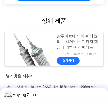
상위 제품
알루미늄에 의하여 좌초
되는 벌거벗은 지휘자 합
금에 의하여 강화되는
ACAR
0.10-10.99USD/m MOQ:10KM
연락하다
벌거벗은 지휘자
상하이 셩화 케이블 전선 AAAC 전선 18.8sq Mm ~ 996sq Mm
Mayling Zhao
상하이 첸후아 그룹 케이블 진크 코팅 철선 GSW 전력 전송 시스템
에 대한 맨 선도자