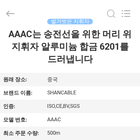
Copyright
©
2016
-
2026
벌거벗은 지휘자
Shanghai
Shenghua
Cable
AAAC는 송전선을 위한 머리 위
홈
(Group)
Co.,
Ltd..
지휘자 알루미늄 합금 6201를
All
Rights
제
Reserved.
드러냅니다
품
소
원래 장소:
중국
개
SHANCABLE
브랜드 이름:
ISO,CE,BV,SGS
인증:
동
AAAC
모델 번호:
영
500m
최소 주문 수량: