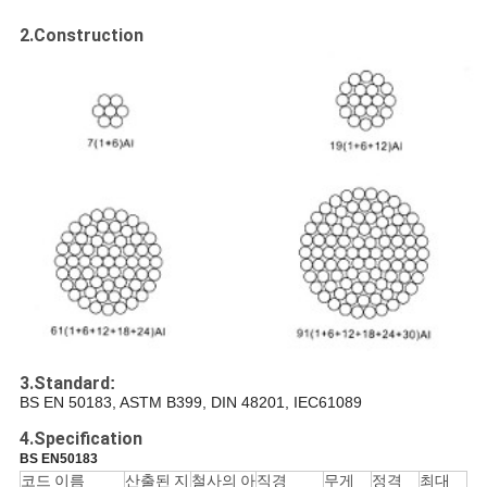
스
2.Construction
BLOG
견
적
요
청
NEWS
3.Standard
:
BS EN 50183, ASTM B399, DIN 48201
,
IEC61089
4.Specification
사
BS EN50183
코드 이름
산출된 지
철사의 아
직경
무게
정격
최대