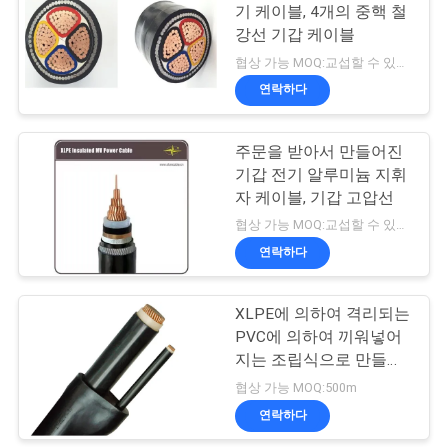
기 케이블, 4개의 중핵 철
스
강선 기갑 케이블
90
협상 가능 MOQ:교섭할 수 있습니다
연락하다
BLOG
벌거벗은 지휘자
주문을 받아서 만들어진
견
기갑 전기 알루미늄 지휘
자 케이블, 기갑 고압선
적
협상 가능 MOQ:교섭할 수 있습니다
요
연락하다
92
청
공중선에 의하여 묶
XLPE에 의하여 격리되는
PVC에 의하여 끼워넣어
이는 케이블
NEWS
지는 조립식으로 만들어
진 분기 케이블 높은 절연
협상 가능 MOQ:500m
성능
사
연락하다