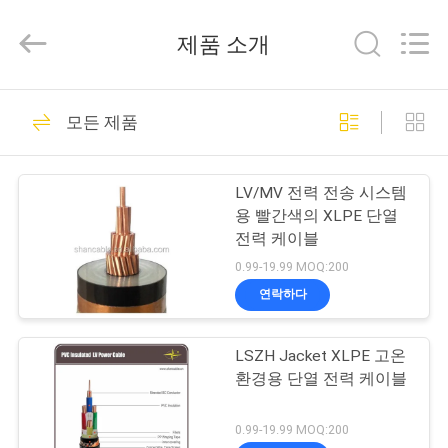
Copyright
©
2016
제품 소개
-
2026
Shanghai
Shenghua
Cable
홈
306
(Group)
모든 제품
Co.,
xlpe 절연 전원 케이
Ltd..
All
Rights
제
Reserved.
블
LV/MV 전력 전송 시스템
품
용 빨간색의 XLPE 단열
전력 케이블
소
0.99-19.99 MOQ:200
개
연락하다
244
LSZH Jacket XLPE 고온
동
기갑 전기 케이블
환경용 단열 전력 케이블
영
0.99-19.99 MOQ:200