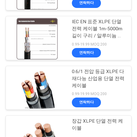
상
연락하다
VR
IEC EN 표준 XLPE 단열
203
전력 케이블 1m-5000m
쇼
길이 구리 / 알루미늄 선
pvc 절연 전선
도자
0.99-19.99 MOQ:200
회
연락하다
사
0.6/1 전압 등급 XLPE 다
소
재다능 산업용 단열 전력
케이블
개
197
0.99-19.99 MOQ:200
연락하다
전기 케이블 와이어
공
장
장갑 XLPE 단열 전력 케
이블
투