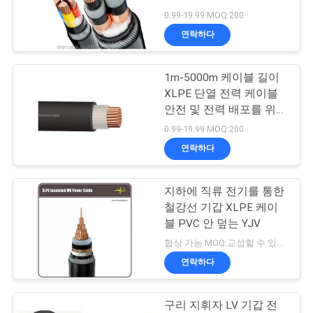
0.99-19.99 MOQ:200
어
연락하다
140
낮은 연기 0의 할로
품
1m-5000m 케이블 길이
XLPE 단열 전력 케이블
질
겐 케이블
안전 및 전력 배포를 위해
관
장갑 또는 무장
0.99-19.99 MOQ:200
연락하다
리
지하에 직류 전기를 통한
108
연
철강선 기갑 XLPE 케이
블 PVC 안 덮는 YJV
락
화재 방지 케이블
협상 가능 MOQ:교섭할 수 있습니다
처
연락하다
구리 지휘자 LV 기갑 전
뉴