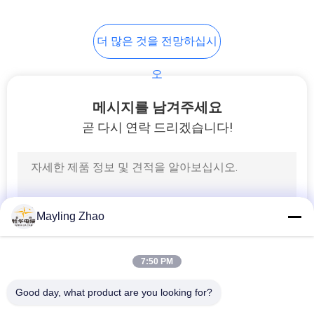
이
95
트
더 많은 것을 전망하십시
고무에 의하여 넣어
맵
오
지는 케이블
메시지를 남겨주세요
개
곧 다시 연락 드리겠습니다!
인
정
76
보
제어 케이블
Mayling Zhao
보
호
7:50 PM
정
Good day, what product are you looking for?
책